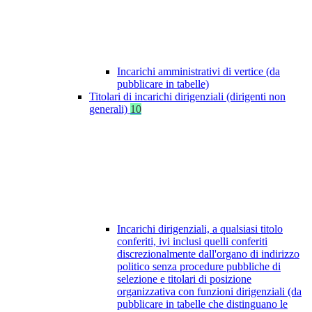
Incarichi amministrativi di vertice (da
pubblicare in tabelle)
Titolari di incarichi dirigenziali (dirigenti non
generali)
10
Incarichi dirigenziali, a qualsiasi titolo
conferiti, ivi inclusi quelli conferiti
discrezionalmente dall'organo di indirizzo
politico senza procedure pubbliche di
selezione e titolari di posizione
organizzativa con funzioni dirigenziali (da
pubblicare in tabelle che distinguano le