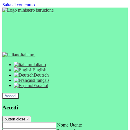
Salta al contenuto
Italiano
Italiano
English
Deutsch
Français
Español
Accedi
Accedi
button close
×
Nome Utente