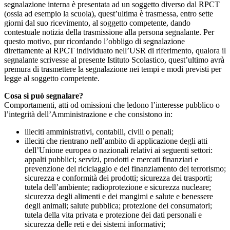
segnalazione interna è presentata ad un soggetto diverso dal RPCT
(ossia ad esempio la scuola), quest’ultima è trasmessa, entro sette
giorni dal suo ricevimento, al soggetto competente, dando
contestuale notizia della trasmissione alla persona segnalante. Per
questo motivo, pur ricordando l’obbligo di segnalazione
direttamente al RPCT individuato nell’USR di riferimento, qualora il
segnalante scrivesse al presente Istituto Scolastico, quest’ultimo avrà
premura di trasmettere la segnalazione nei tempi e modi previsti per
legge al soggetto competente.
Cosa si può segnalare?
Comportamenti, atti od omissioni che ledono l’interesse pubblico o
l’integrità dell’Amministrazione e che consistono in:
illeciti amministrativi, contabili, civili o penali;
illeciti che rientrano nell’ambito di applicazione degli atti
dell’Unione europea o nazionali relativi ai seguenti settori:
appalti pubblici; servizi, prodotti e mercati finanziari e
prevenzione del riciclaggio e del finanziamento del terrorismo;
sicurezza e conformità dei prodotti; sicurezza dei trasporti;
tutela dell’ambiente; radioprotezione e sicurezza nucleare;
sicurezza degli alimenti e dei mangimi e salute e benessere
degli animali; salute pubblica; protezione dei consumatori;
tutela della vita privata e protezione dei dati personali e
sicurezza delle reti e dei sistemi informativi;