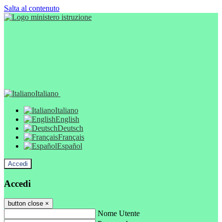
Salta al contenuto
Italiano
Italiano
English
Deutsch
Français
Español
Accedi
Accedi
button close
×
Nome Utente