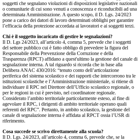
soggetti che segnalano violazioni di disposizioni legislative nazionali
o comunitarie di cui sono venuti a conoscenza e riconducibili ad una
determinata Amministrazione. A questo scopo, il D. Lgs. 24/2023
pone a carico dei datori di lavoro determinati obblighi per garantire
l’efficacia della protezione accordata ai lavoratori e ai soggetti terzi.
Chi è il soggetto incaricato di gestire le segnalazioni?
Il D. Lgs 24/2023, all’articolo 4, comma 5, prevede che i soggetti
del settore pubblico cui è fatto obbligo di prevedere la figura del
Responsabile della Prevenzione della Corruzione e della
Trasparenza (RPCT) affidano a quest'ultimo la gestione del canale di
segnalazione interna. A tal riguardo si ricorda che in base alla
Delibera ANAC 430/2016: “tenuto conto dell’articolazione
periferica del sistema scolastico e dei rapporti che intercorrono tra le
istituzioni scolastiche e l’Amministrazione ministeriale, si ritiene di
individuare il RPC nel Direttore dell’Ufficio scolastico regionale, o
per le regioni in cui è previsto, nel coordinatore regionale.
Considerato l’ambito territoriale particolarmente esteso, al fine di
agevolare il RPC, i dirigenti di ambito territoriale operano quali
referenti del RPC”. Pertanto, in ambito scolastico, la gestione del
canale di segnalazione interna è affidata al RPCT ossia l’USR di
riferimento.
Cosa succede se scrivo direttamente alla scuola?
Il D. Lgs. 24/2023, all’articolo 4, comma 6, prevede che, se la