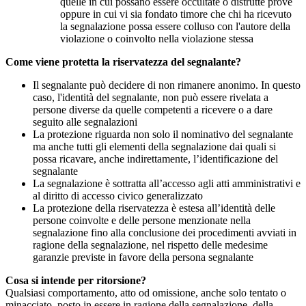
quelle in cui possano essere occultate o distrutte prove
oppure in cui vi sia fondato timore che chi ha ricevuto
la segnalazione possa essere colluso con l'autore della
violazione o coinvolto nella violazione stessa
Come viene protetta la riservatezza del segnalante?
Il segnalante può decidere di non rimanere anonimo. In questo
caso, l'identità del segnalante, non può essere rivelata a
persone diverse da quelle competenti a ricevere o a dare
seguito alle segnalazioni
La protezione riguarda non solo il nominativo del segnalante
ma anche tutti gli elementi della segnalazione dai quali si
possa ricavare, anche indirettamente, l’identificazione del
segnalante
La segnalazione è sottratta all’accesso agli atti amministrativi e
al diritto di accesso civico generalizzato
La protezione della riservatezza è estesa all’identità delle
persone coinvolte e delle persone menzionate nella
segnalazione fino alla conclusione dei procedimenti avviati in
ragione della segnalazione, nel rispetto delle medesime
garanzie previste in favore della persona segnalante
Cosa si intende per ritorsione?
Qualsiasi comportamento, atto od omissione, anche solo tentato o
minacciato, posto in essere in ragione della segnalazione, della