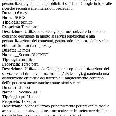
personalizzare gli annunci pubblicitari sui siti di Google in base alle
ricerche recenti e alle interazioni precedenti.
Durata:
6 mesi
Nome:
SOCS
Tipologia:
tecnico
Proprieta:
Terze parti
Descrizione:
Utilizzato da Google per memorizzare lo stato del
consenso dell'utente in merito ai servizi pubblicitari e alla
personalizzazione dei contenuti, garantendo il rispetto delle scelte
effettuate in materia di privacy.
Durata:
13 mesi
Nome:
__Secure-BUCKET
Tipologia:
analitico
Proprieta:
Terze parti
Descrizione:
Utilizzato da Google per scopi di ottimizzazione del
servizio e test di nuove funzionalità (A/B testing), garantendo una
distribuzione efficiente del traffico e il miglioramento continuo
dell'esperienza utente tramite connessioni sicure.
Durata:
13 mesi
Nome:
__Secure-ENID
Tipologia:
profilazione
Proprieta:
Terze parti
Descrizione:
Viene utilizzato principalmente per prevenire frodi e
accessi non autorizzati, oltre a memorizzare le preferenze dell'utente
(come la lingua o il layout dei risultati di ricerca).