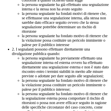
conforme a quanto richiesto dalla legge
la persona segnalante ha già effettuato una segnalazione
interna e la stessa non ha avuto seguito
la persona segnalante ha fondati motivi di ritenere che,
se effettuasse una segnalazione interna, alla stessa non
sarebbe dato efficace seguito ovvero che la stessa
segnalazione potrebbe determinare un rischio di
ritorsione
la persona segnalante ha fondato motivo di ritenere che
la violazione possa costituire un pericolo imminente o
palese per il pubblico interesse
2. I segnalanti possono effettuare direttamente una
divulgazione pubblica quando:
la persona segnalante ha previamente effettuato una
segnalazione interna ed esterna ovvero ha effettuato
direttamente una segnalazione esterna e non è stato dato
riscontro entro i termini stabiliti in merito alle misure
previste o adottate per dare seguito alle segnalazioni;
la persona segnalante ha fondato motivo di ritenere che
la violazione possa costituire un pericolo imminente o
palese per il pubblico interesse;
la persona segnalante ha fondato motivo di ritenere che
la segnalazione esterna possa comportare il rischio di
ritorsioni o possa non avere efficace seguito in ragione
delle specifiche circostanze del caso concreto, come