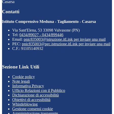
Casarsa
Contatti
Istituto Comprensivo Meduna - Tagliamento - Casarsa
Via Sant'Elena, 53 33098 Valvasone (PN)
Tel:
0434/89027 - 0434/899446
Email:
pnic835003@istruzione.it
Link per inviare una mail
PEC:
pnic835003@pec.istruzione.it
Link per inviare una mail
C.F.: 91105140932
Sezione Link Utili
Cookie policy
Note legali
Informativa Privacy
Ufficio Relazioni con il Pubblico
Dichiarazione di accessibilità
Obiettivi di accessibilità
Whistleblowing
Gestione consensi cookie
Amministrazione trasparente