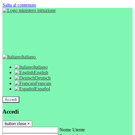
Salta al contenuto
Italiano
Italiano
English
Deutsch
Français
Español
Accedi
Accedi
button close
×
Nome Utente