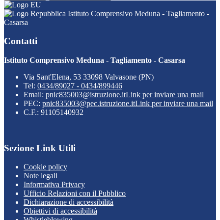
Istituto Comprensivo Meduna - Tagliamento -
Casarsa
Contatti
Istituto Comprensivo Meduna - Tagliamento - Casarsa
Via Sant'Elena, 53 33098 Valvasone (PN)
Tel:
0434/89027 - 0434/899446
Email:
pnic835003@istruzione.it
Link per inviare una mail
PEC:
pnic835003@pec.istruzione.it
Link per inviare una mail
C.F.: 91105140932
Sezione Link Utili
Cookie policy
Note legali
Informativa Privacy
Ufficio Relazioni con il Pubblico
Dichiarazione di accessibilità
Obiettivi di accessibilità
Whistleblowing