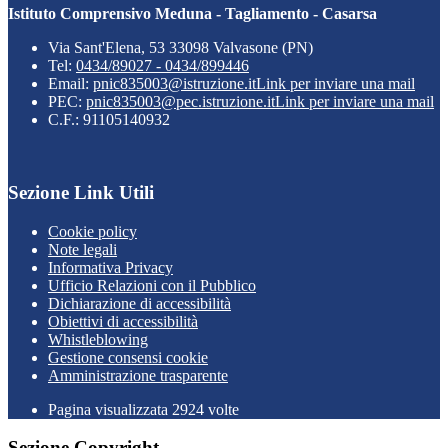
Istituto Comprensivo Meduna - Tagliamento - Casarsa
Via Sant'Elena, 53 33098 Valvasone (PN)
Tel:
0434/89027 - 0434/899446
Email:
pnic835003@istruzione.it
Link per inviare una mail
PEC:
pnic835003@pec.istruzione.it
Link per inviare una mail
C.F.: 91105140932
Sezione Link Utili
Cookie policy
Note legali
Informativa Privacy
Ufficio Relazioni con il Pubblico
Dichiarazione di accessibilità
Obiettivi di accessibilità
Whistleblowing
Gestione consensi cookie
Amministrazione trasparente
Pagina visualizzata
2924
volte
Sezione Copyright