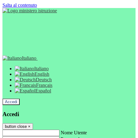
Salta al contenuto
Italiano
Italiano
English
Deutsch
Français
Español
Accedi
Accedi
button close
×
Nome Utente