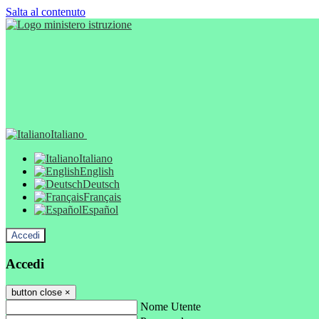
Salta al contenuto
Italiano
Italiano
English
Deutsch
Français
Español
Accedi
Accedi
button close
×
Nome Utente