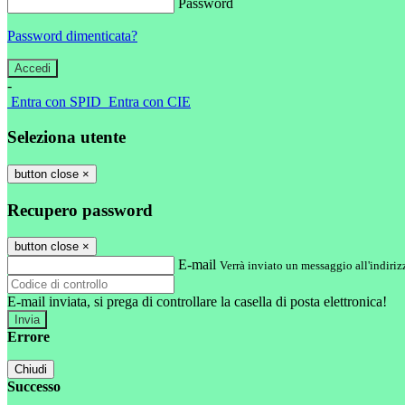
Password
Password dimenticata?
-
Entra con SPID
Entra con CIE
Seleziona utente
button close
×
Recupero password
button close
×
E-mail
Verrà inviato un messaggio all'indirizz
E-mail inviata, si prega di controllare la casella di posta elettronica!
Errore
Chiudi
Successo