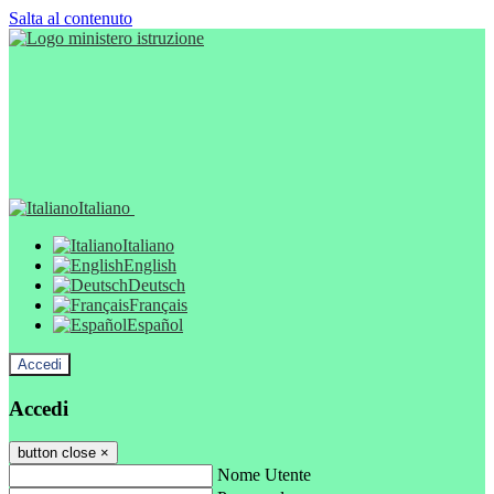
Salta al contenuto
Italiano
Italiano
English
Deutsch
Français
Español
Accedi
Accedi
button close
×
Nome Utente