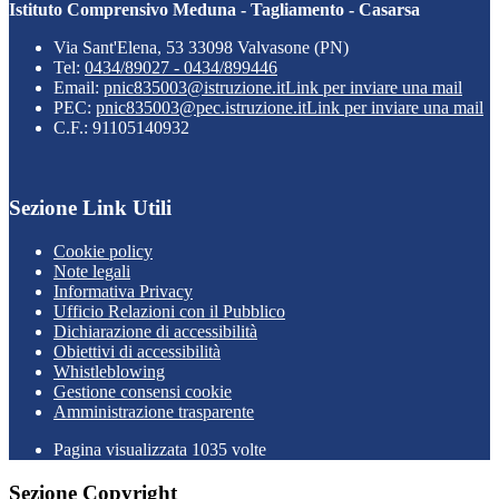
Istituto Comprensivo Meduna - Tagliamento - Casarsa
Via Sant'Elena, 53 33098 Valvasone (PN)
Tel:
0434/89027 - 0434/899446
Email:
pnic835003@istruzione.it
Link per inviare una mail
PEC:
pnic835003@pec.istruzione.it
Link per inviare una mail
C.F.: 91105140932
Sezione Link Utili
Cookie policy
Note legali
Informativa Privacy
Ufficio Relazioni con il Pubblico
Dichiarazione di accessibilità
Obiettivi di accessibilità
Whistleblowing
Gestione consensi cookie
Amministrazione trasparente
Pagina visualizzata
1035
volte
Sezione Copyright