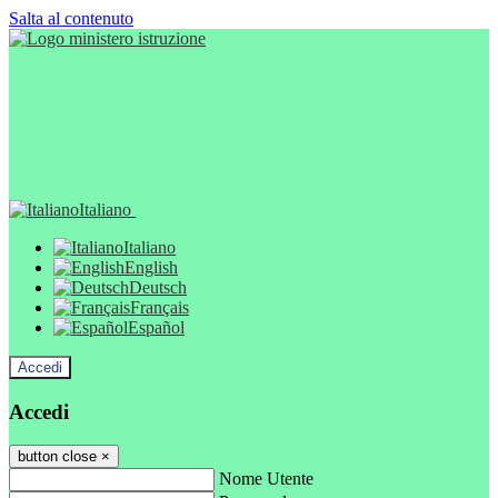
Salta al contenuto
Italiano
Italiano
English
Deutsch
Français
Español
Accedi
Accedi
button close
×
Nome Utente