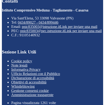
Contatti
Istituto Comprensivo Meduna - Tagliamento - Casarsa
Via Sant'Elena, 53 33098 Valvasone (PN)
Tel:
0434/89027 - 0434/899446
Email:
pnic835003@istruzione.it
Link per inviare una mail
PEC:
pnic835003@pec.istruzione.it
Link per inviare una mail
C.F.: 91105140932
Sezione Link Utili
Cookie policy
Note legali
Informativa Privacy
Ufficio Relazioni con il Pubblico
Dichiarazione di accessibilità
Obiettivi di accessibilità
Whistleblowing
Gestione consensi cookie
Amministrazione trasparente
Pagina visualizzata
1261
volte