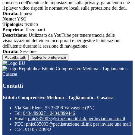
consenso dell'utente e le impostazioni sulla privacy, garantendo che
il player video rispetti le normative locali sulla protezione dei dati.
Durata:
6 mesi
Nome:
YSC
Tipologia:
tecnico
Proprieta:
Terze parti
Descrizione:
Utilizzato da YouTube per tenere traccia delle
visualizzazioni dei video incorporati e per gestire le interazioni
dell'utente durante la sessione di navigazione.
Durata:
Sessione
Accetta tutti
Salva le preferenze
Istituto Comprensivo Meduna - Tagliamento -
Casarsa
Contatti
Istituto Comprensivo Meduna - Tagliamento - Casarsa
Via Sant'Elena, 53 33098 Valvasone (PN)
Tel:
0434/89027 - 0434/899446
Email:
pnic835003@istruzione.it
Link per inviare una mail
PEC:
pnic835003@pec.istruzione.it
Link per inviare una mail
C.F.: 91105140932