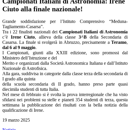
Campionati Italiani di Astronomia: Irene
Ciuto alla finale nazionale!
Grande soddisfazione per l’Istituto Comprensivo “Meduna-
Tagliamento-Casarsa”.
Tra i 22 finalisti nazionali dei
Campionati Italiani di Astronomia
c’è
Irene Ciuto
, allieva della classe
3^B
della Secondaria di
Casarsa. La finale si svolgerà in Abruzzo, precisamente a
Teramo
,
dal 6 al 9 maggio
.
I Campionati, giunti alla XXIII edizione, sono promossi dal
Ministero dell’Istruzione e del
Merito e organizzati dalla Società Astronomica Italiana e dall’Istituto
Nazionale di Astrofisica.
Alla gara, suddivisa in categorie dalla classe terza della secondaria di
I grado alla quinta
della scuola secondaria di II grado, hanno preso parte quasi
diecimila studenti di tutta Italia.
Nel mese di febbraio si è svolta la prova interregionale che ha visto
sfidarsi nei problemi su stelle e pianeti 354 studenti di terza, questa
settimana la pubblicazione dei risultati con la bella notizia della
qualificazione di Irene.
19 marzo 2025
Notizie