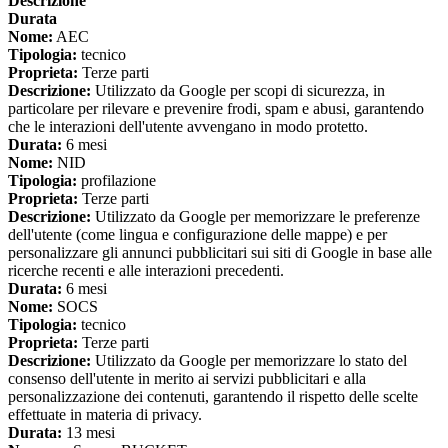
Descrizione
Durata
Nome:
AEC
Tipologia:
tecnico
Proprieta:
Terze parti
Descrizione:
Utilizzato da Google per scopi di sicurezza, in
particolare per rilevare e prevenire frodi, spam e abusi, garantendo
che le interazioni dell'utente avvengano in modo protetto.
Durata:
6 mesi
Nome:
NID
Tipologia:
profilazione
Proprieta:
Terze parti
Descrizione:
Utilizzato da Google per memorizzare le preferenze
dell'utente (come lingua e configurazione delle mappe) e per
personalizzare gli annunci pubblicitari sui siti di Google in base alle
ricerche recenti e alle interazioni precedenti.
Durata:
6 mesi
Nome:
SOCS
Tipologia:
tecnico
Proprieta:
Terze parti
Descrizione:
Utilizzato da Google per memorizzare lo stato del
consenso dell'utente in merito ai servizi pubblicitari e alla
personalizzazione dei contenuti, garantendo il rispetto delle scelte
effettuate in materia di privacy.
Durata:
13 mesi