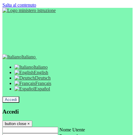
Salta al contenuto
Italiano
Italiano
English
Deutsch
Français
Español
Accedi
Accedi
button close
×
Nome Utente