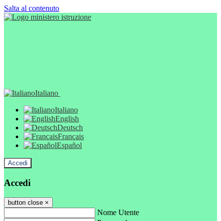
Salta al contenuto
Italiano
Italiano
English
Deutsch
Français
Español
Accedi
Accedi
button close
×
Nome Utente