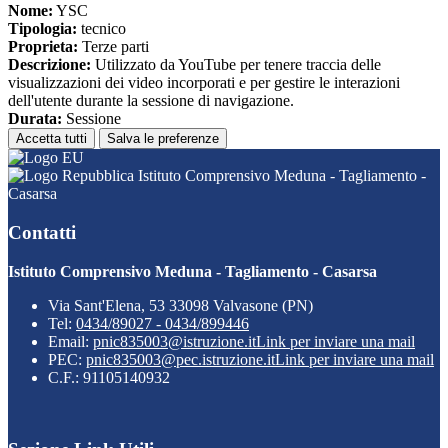
Nome:
YSC
Tipologia:
tecnico
Proprieta:
Terze parti
Descrizione:
Utilizzato da YouTube per tenere traccia delle
visualizzazioni dei video incorporati e per gestire le interazioni
dell'utente durante la sessione di navigazione.
Durata:
Sessione
Accetta tutti
Salva le preferenze
Istituto Comprensivo Meduna - Tagliamento -
Casarsa
Contatti
Istituto Comprensivo Meduna - Tagliamento - Casarsa
Via Sant'Elena, 53 33098 Valvasone (PN)
Tel:
0434/89027 - 0434/899446
Email:
pnic835003@istruzione.it
Link per inviare una mail
PEC:
pnic835003@pec.istruzione.it
Link per inviare una mail
C.F.: 91105140932