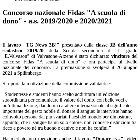
Concorso nazionale Fidas "A scuola di
dono" - a.s. 2019/2020 e 2020/2021
Il
lavoro "TG News 3B!"
presentato dalla
classe 3B dell’anno
scolastico 2019/20
della Scuola secondaria di 1° grado
"E.Valvason" di Valvasone-Arzene è stato dichiarato
vincitore
del
concorso Fidas "A scuola di dono" e ora partecipa al livello
nazionale del concorso. La premiazione si svolgerà il 26 giugno
2021 a Spilimbergo.
Si riporta la motivazione della commissione valutatrice:
"Studentesse e studenti hanno scelto addirittura un’edizione
straordinaria per comunicare il valore del dono, con belle voci e
un’ottima dizione, dando un carattere internazionale al significato
importante del gesto nobile di donare il sangue: le interviste hanno
coinvolto persone dai più svariati Paesi del mondo per dimostrare,
appunto, che il sangue ha un solo colore, non conosce distinzioni tra
ricco e povero né tra buono e cattivo e non ha confini.”
Ha meritato una menzione anche il lavoro
“Donare è…”
, video