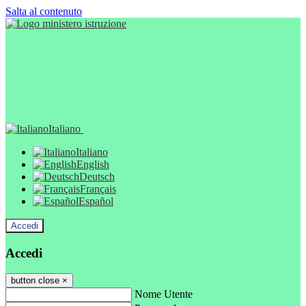
Salta al contenuto
Italiano
Italiano
English
Deutsch
Français
Español
Accedi
Accedi
button close
×
Nome Utente