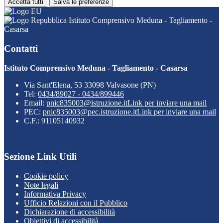
Accetta tutti
Salva le preferenze
Istituto Comprensivo Meduna - Tagliamento -
Casarsa
Contatti
Istituto Comprensivo Meduna - Tagliamento - Casarsa
Via Sant'Elena, 53 33098 Valvasone (PN)
Tel:
0434/89027 - 0434/899446
Email:
pnic835003@istruzione.it
Link per inviare una mail
PEC:
pnic835003@pec.istruzione.it
Link per inviare una mail
C.F.: 91105140932
Sezione Link Utili
Cookie policy
Note legali
Informativa Privacy
Ufficio Relazioni con il Pubblico
Dichiarazione di accessibilità
Obiettivi di accessibilità