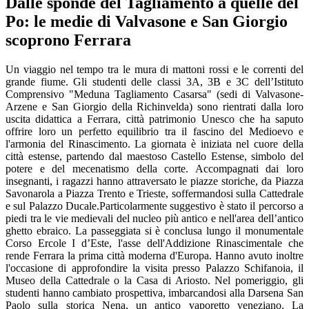
Dalle sponde del Tagliamento a quelle del
Po: le medie di Valvasone e San Giorgio
scoprono Ferrara
Un viaggio nel tempo tra le mura di mattoni rossi e le correnti del
grande fiume. Gli studenti delle classi 3A, 3B e 3C dell’Istituto
Comprensivo "Meduna Tagliamento Casarsa" (sedi di Valvasone-
Arzene e San Giorgio della Richinvelda) sono rientrati dalla loro
uscita didattica a Ferrara, città patrimonio Unesco che ha saputo
offrire loro un perfetto equilibrio tra il fascino del Medioevo e
l'armonia del Rinascimento. La giornata è iniziata nel cuore della
città estense, partendo dal maestoso Castello Estense, simbolo del
potere e del mecenatismo della corte. Accompagnati dai loro
insegnanti, i ragazzi hanno attraversato le piazze storiche, da Piazza
Savonarola a Piazza Trento e Trieste, soffermandosi sulla Cattedrale
e sul Palazzo Ducale.Particolarmente suggestivo è stato il percorso a
piedi tra le vie medievali del nucleo più antico e nell'area dell’antico
ghetto ebraico. La passeggiata si è conclusa lungo il monumentale
Corso Ercole I d’Este, l'asse dell'Addizione Rinascimentale che
rende Ferrara la prima città moderna d'Europa. Hanno avuto inoltre
l'occasione di approfondire la visita presso Palazzo Schifanoia, il
Museo della Cattedrale o la Casa di Ariosto. Nel pomeriggio, gli
studenti hanno cambiato prospettiva, imbarcandosi alla Darsena San
Paolo sulla storica Nena, un antico vaporetto veneziano. La