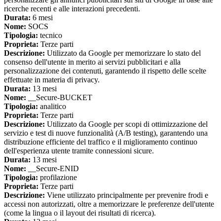
ricerche recenti e alle interazioni precedenti.
Durata:
6 mesi
Nome:
SOCS
Tipologia:
tecnico
Proprieta:
Terze parti
Descrizione:
Utilizzato da Google per memorizzare lo stato del
consenso dell'utente in merito ai servizi pubblicitari e alla
personalizzazione dei contenuti, garantendo il rispetto delle scelte
effettuate in materia di privacy.
Durata:
13 mesi
Nome:
__Secure-BUCKET
Tipologia:
analitico
Proprieta:
Terze parti
Descrizione:
Utilizzato da Google per scopi di ottimizzazione del
servizio e test di nuove funzionalità (A/B testing), garantendo una
distribuzione efficiente del traffico e il miglioramento continuo
dell'esperienza utente tramite connessioni sicure.
Durata:
13 mesi
Nome:
__Secure-ENID
Tipologia:
profilazione
Proprieta:
Terze parti
Descrizione:
Viene utilizzato principalmente per prevenire frodi e
accessi non autorizzati, oltre a memorizzare le preferenze dell'utente
(come la lingua o il layout dei risultati di ricerca).