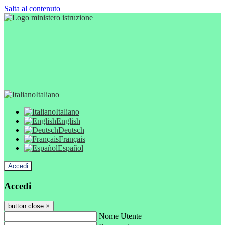
Salta al contenuto
Italiano
Italiano
English
Deutsch
Français
Español
Accedi
Accedi
button close
×
Nome Utente