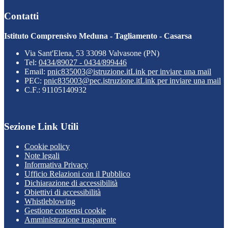
Contatti
Istituto Comprensivo Meduna - Tagliamento - Casarsa
Via Sant'Elena, 53 33098 Valvasone (PN)
Tel:
0434/89027 - 0434/899446
Email:
pnic835003@istruzione.it
Link per inviare una mail
PEC:
pnic835003@pec.istruzione.it
Link per inviare una mail
C.F.: 91105140932
Sezione Link Utili
Cookie policy
Note legali
Informativa Privacy
Ufficio Relazioni con il Pubblico
Dichiarazione di accessibilità
Obiettivi di accessibilità
Whistleblowing
Gestione consensi cookie
Amministrazione trasparente