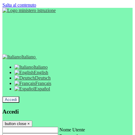
Salta al contenuto
Italiano
Italiano
English
Deutsch
Français
Español
Accedi
Accedi
button close
×
Nome Utente