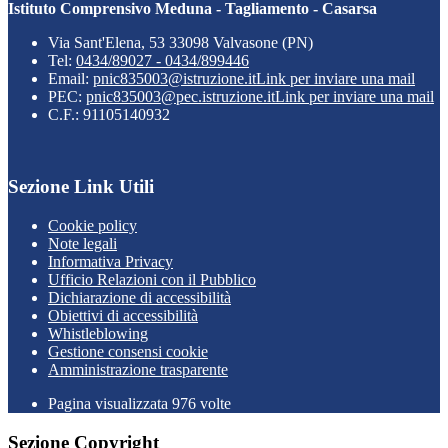
Istituto Comprensivo Meduna - Tagliamento - Casarsa
Via Sant'Elena, 53 33098 Valvasone (PN)
Tel:
0434/89027 - 0434/899446
Email:
pnic835003@istruzione.it
Link per inviare una mail
PEC:
pnic835003@pec.istruzione.it
Link per inviare una mail
C.F.: 91105140932
Sezione Link Utili
Cookie policy
Note legali
Informativa Privacy
Ufficio Relazioni con il Pubblico
Dichiarazione di accessibilità
Obiettivi di accessibilità
Whistleblowing
Gestione consensi cookie
Amministrazione trasparente
Pagina visualizzata
976
volte
Sezione Copyright