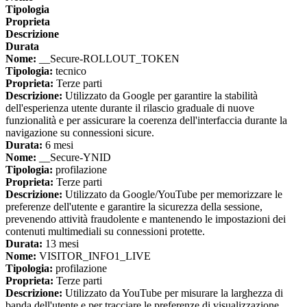
Tipologia
Proprieta
Descrizione
Durata
Nome:
__Secure-ROLLOUT_TOKEN
Tipologia:
tecnico
Proprieta:
Terze parti
Descrizione:
Utilizzato da Google per garantire la stabilità
dell'esperienza utente durante il rilascio graduale di nuove
funzionalità e per assicurare la coerenza dell'interfaccia durante la
navigazione su connessioni sicure.
Durata:
6 mesi
Nome:
__Secure-YNID
Tipologia:
profilazione
Proprieta:
Terze parti
Descrizione:
Utilizzato da Google/YouTube per memorizzare le
preferenze dell'utente e garantire la sicurezza della sessione,
prevenendo attività fraudolente e mantenendo le impostazioni dei
contenuti multimediali su connessioni protette.
Durata:
13 mesi
Nome:
VISITOR_INFO1_LIVE
Tipologia:
profilazione
Proprieta:
Terze parti
Descrizione:
Utilizzato da YouTube per misurare la larghezza di
banda dell'utente e per tracciare le preferenze di visualizzazione,