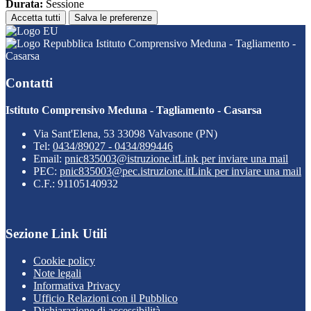
Durata:
Sessione
Accetta tutti
Salva le preferenze
Istituto Comprensivo Meduna - Tagliamento -
Casarsa
Contatti
Istituto Comprensivo Meduna - Tagliamento - Casarsa
Via Sant'Elena, 53 33098 Valvasone (PN)
Tel:
0434/89027 - 0434/899446
Email:
pnic835003@istruzione.it
Link per inviare una mail
PEC:
pnic835003@pec.istruzione.it
Link per inviare una mail
C.F.: 91105140932
Sezione Link Utili
Cookie policy
Note legali
Informativa Privacy
Ufficio Relazioni con il Pubblico
Dichiarazione di accessibilità