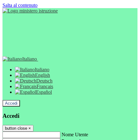
Salta al contenuto
Italiano
Italiano
English
Deutsch
Français
Español
Accedi
Accedi
button close
×
Nome Utente