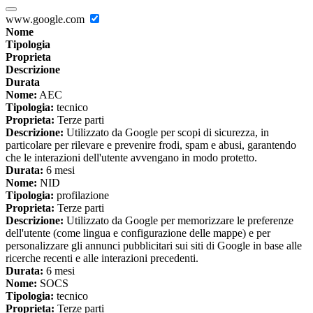
www.google.com
Nome
Tipologia
Proprieta
Descrizione
Durata
Nome:
AEC
Tipologia:
tecnico
Proprieta:
Terze parti
Descrizione:
Utilizzato da Google per scopi di sicurezza, in
particolare per rilevare e prevenire frodi, spam e abusi, garantendo
che le interazioni dell'utente avvengano in modo protetto.
Durata:
6 mesi
Nome:
NID
Tipologia:
profilazione
Proprieta:
Terze parti
Descrizione:
Utilizzato da Google per memorizzare le preferenze
dell'utente (come lingua e configurazione delle mappe) e per
personalizzare gli annunci pubblicitari sui siti di Google in base alle
ricerche recenti e alle interazioni precedenti.
Durata:
6 mesi
Nome:
SOCS
Tipologia:
tecnico
Proprieta:
Terze parti