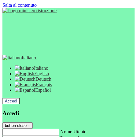
Salta al contenuto
Italiano
Italiano
English
Deutsch
Français
Español
Accedi
Accedi
button close
×
Nome Utente