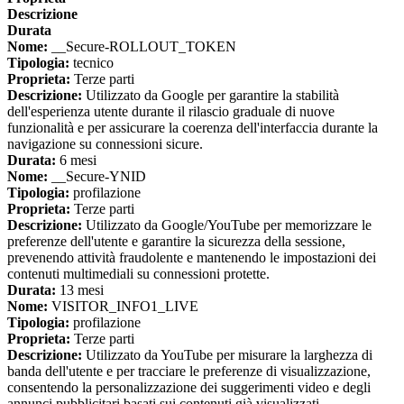
Descrizione
Durata
Nome:
__Secure-ROLLOUT_TOKEN
Tipologia:
tecnico
Proprieta:
Terze parti
Descrizione:
Utilizzato da Google per garantire la stabilità
dell'esperienza utente durante il rilascio graduale di nuove
funzionalità e per assicurare la coerenza dell'interfaccia durante la
navigazione su connessioni sicure.
Durata:
6 mesi
Nome:
__Secure-YNID
Tipologia:
profilazione
Proprieta:
Terze parti
Descrizione:
Utilizzato da Google/YouTube per memorizzare le
preferenze dell'utente e garantire la sicurezza della sessione,
prevenendo attività fraudolente e mantenendo le impostazioni dei
contenuti multimediali su connessioni protette.
Durata:
13 mesi
Nome:
VISITOR_INFO1_LIVE
Tipologia:
profilazione
Proprieta:
Terze parti
Descrizione:
Utilizzato da YouTube per misurare la larghezza di
banda dell'utente e per tracciare le preferenze di visualizzazione,
consentendo la personalizzazione dei suggerimenti video e degli
annunci pubblicitari basati sui contenuti già visualizzati