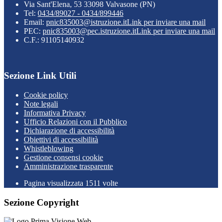
Via Sant'Elena, 53 33098 Valvasone (PN)
Tel:
0434/89027 - 0434/899446
Email:
pnic835003@istruzione.it
Link per inviare una mail
PEC:
pnic835003@pec.istruzione.it
Link per inviare una mail
C.F.: 91105140932
Sezione Link Utili
Cookie policy
Note legali
Informativa Privacy
Ufficio Relazioni con il Pubblico
Dichiarazione di accessibilità
Obiettivi di accessibilità
Whistleblowing
Gestione consensi cookie
Amministrazione trasparente
Pagina visualizzata
1511
volte
Sezione Copyright