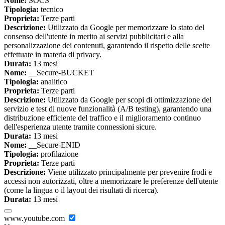
Nome:
SOCS
Tipologia:
tecnico
Proprieta:
Terze parti
Descrizione:
Utilizzato da Google per memorizzare lo stato del
consenso dell'utente in merito ai servizi pubblicitari e alla
personalizzazione dei contenuti, garantendo il rispetto delle scelte
effettuate in materia di privacy.
Durata:
13 mesi
Nome:
__Secure-BUCKET
Tipologia:
analitico
Proprieta:
Terze parti
Descrizione:
Utilizzato da Google per scopi di ottimizzazione del
servizio e test di nuove funzionalità (A/B testing), garantendo una
distribuzione efficiente del traffico e il miglioramento continuo
dell'esperienza utente tramite connessioni sicure.
Durata:
13 mesi
Nome:
__Secure-ENID
Tipologia:
profilazione
Proprieta:
Terze parti
Descrizione:
Viene utilizzato principalmente per prevenire frodi e
accessi non autorizzati, oltre a memorizzare le preferenze dell'utente
(come la lingua o il layout dei risultati di ricerca).
Durata:
13 mesi
www.youtube.com