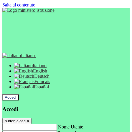
Salta al contenuto
Italiano
Italiano
English
Deutsch
Français
Español
Accedi
Accedi
button close
×
Nome Utente