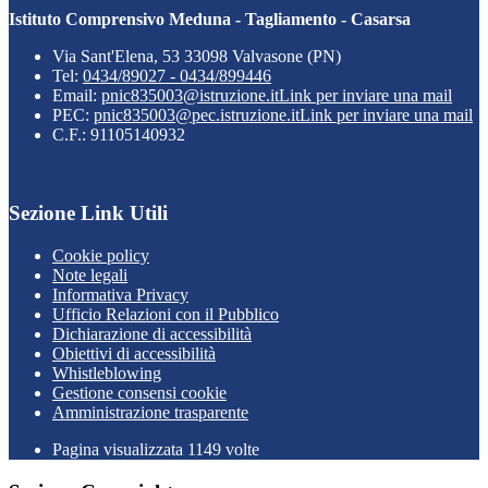
Istituto Comprensivo Meduna - Tagliamento - Casarsa
Via Sant'Elena, 53 33098 Valvasone (PN)
Tel:
0434/89027 - 0434/899446
Email:
pnic835003@istruzione.it
Link per inviare una mail
PEC:
pnic835003@pec.istruzione.it
Link per inviare una mail
C.F.: 91105140932
Sezione Link Utili
Cookie policy
Note legali
Informativa Privacy
Ufficio Relazioni con il Pubblico
Dichiarazione di accessibilità
Obiettivi di accessibilità
Whistleblowing
Gestione consensi cookie
Amministrazione trasparente
Pagina visualizzata
1149
volte