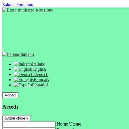
Salta al contenuto
Italiano
Italiano
English
Deutsch
Français
Español
Accedi
Accedi
button close
×
Nome Utente