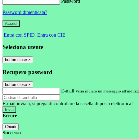
Password
Password dimenticata?
-
Entra con SPID
Entra con CIE
Seleziona utente
button close
×
Recupero password
button close
×
E-mail
Verrà inviato un messaggio all'indirizz
E-mail inviata, si prega di controllare la casella di posta elettronica!
Errore
Chiudi
Successo