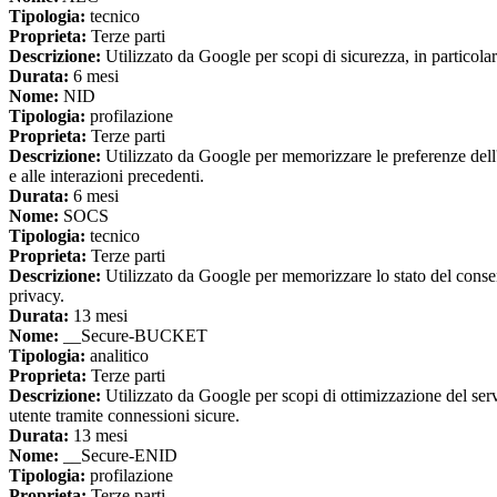
Tipologia:
tecnico
Proprieta:
Terze parti
Descrizione:
Utilizzato da Google per scopi di sicurezza, in particola
Durata:
6 mesi
Nome:
NID
Tipologia:
profilazione
Proprieta:
Terze parti
Descrizione:
Utilizzato da Google per memorizzare le preferenze dell'u
e alle interazioni precedenti.
Durata:
6 mesi
Nome:
SOCS
Tipologia:
tecnico
Proprieta:
Terze parti
Descrizione:
Utilizzato da Google per memorizzare lo stato del consenso 
privacy.
Durata:
13 mesi
Nome:
__Secure-BUCKET
Tipologia:
analitico
Proprieta:
Terze parti
Descrizione:
Utilizzato da Google per scopi di ottimizzazione del servi
utente tramite connessioni sicure.
Durata:
13 mesi
Nome:
__Secure-ENID
Tipologia:
profilazione
Proprieta:
Terze parti