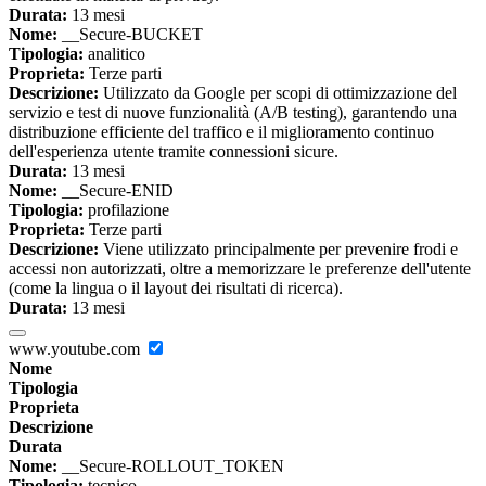
Durata:
13 mesi
Nome:
__Secure-BUCKET
Tipologia:
analitico
Proprieta:
Terze parti
Descrizione:
Utilizzato da Google per scopi di ottimizzazione del
servizio e test di nuove funzionalità (A/B testing), garantendo una
distribuzione efficiente del traffico e il miglioramento continuo
dell'esperienza utente tramite connessioni sicure.
Durata:
13 mesi
Nome:
__Secure-ENID
Tipologia:
profilazione
Proprieta:
Terze parti
Descrizione:
Viene utilizzato principalmente per prevenire frodi e
accessi non autorizzati, oltre a memorizzare le preferenze dell'utente
(come la lingua o il layout dei risultati di ricerca).
Durata:
13 mesi
www.youtube.com
Nome
Tipologia
Proprieta
Descrizione
Durata
Nome:
__Secure-ROLLOUT_TOKEN
Tipologia:
tecnico