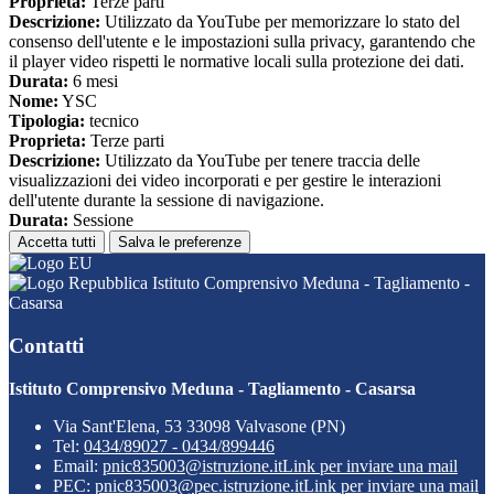
Proprieta:
Terze parti
Descrizione:
Utilizzato da YouTube per memorizzare lo stato del
consenso dell'utente e le impostazioni sulla privacy, garantendo che
il player video rispetti le normative locali sulla protezione dei dati.
Durata:
6 mesi
Nome:
YSC
Tipologia:
tecnico
Proprieta:
Terze parti
Descrizione:
Utilizzato da YouTube per tenere traccia delle
visualizzazioni dei video incorporati e per gestire le interazioni
dell'utente durante la sessione di navigazione.
Durata:
Sessione
Accetta tutti
Salva le preferenze
Istituto Comprensivo Meduna - Tagliamento -
Casarsa
Contatti
Istituto Comprensivo Meduna - Tagliamento - Casarsa
Via Sant'Elena, 53 33098 Valvasone (PN)
Tel:
0434/89027 - 0434/899446
Email:
pnic835003@istruzione.it
Link per inviare una mail
PEC:
pnic835003@pec.istruzione.it
Link per inviare una mail