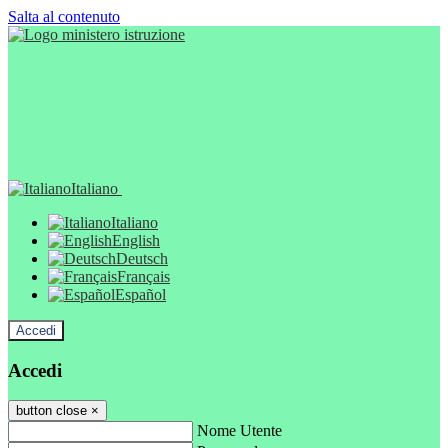
Salta al contenuto
Italiano
Italiano
English
Deutsch
Français
Español
Accedi
Accedi
button close
×
Nome Utente