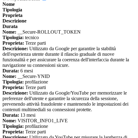
Nome
Tipologia
Proprieta
Descrizione
Durata
Nome:
__Secure-ROLLOUT_TOKEN
Tipologia:
tecnico
Proprieta:
Terze parti
Descrizione:
Utilizzato da Google per garantire la stabilità
dell'esperienza utente durante il rilascio graduale di nuove
funzionalità e per assicurare la coerenza dell'interfaccia durante la
navigazione su connessioni sicure.
Durata:
6 mesi
Nome:
__Secure-YNID
Tipologia:
profilazione
Proprieta:
Terze parti
Descrizione:
Utilizzato da Google/YouTube per memorizzare le
preferenze dell'utente e garantire la sicurezza della sessione,
prevenendo attività fraudolente e mantenendo le impostazioni dei
contenuti multimediali su connessioni protette.
Durata:
13 mesi
Nome:
VISITOR_INFO1_LIVE
Tipologia:
profilazione
Proprieta:
Terze parti
Descrizione:
Utilizzato da YouTube per misurare la larghezza di