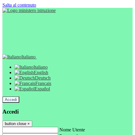
Salta al contenuto
Italiano
Italiano
English
Deutsch
Français
Español
Accedi
Accedi
button close
×
Nome Utente