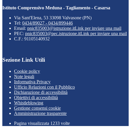
Istituto Comprensivo Meduna - Tagliamento - Casarsa
Via Sant'Elena, 53 33098 Valvasone (PN)
Tel:
0434/89027 - 0434/899446
Email:
pnic835003@istruzione.it
Link per inviare una mail
PEC:
pnic835003@pec.istruzione.it
Link per inviare una mail
C.F.: 91105140932
Sezione Link Utili
Cookie policy
Note legali
Informativa Privacy
Ufficio Relazioni con il Pubblico
Dichiarazione di accessibilità
Obiettivi di accessibilità
Whistleblowing
Gestione consensi cookie
Amministrazione trasparente
Pagina visualizzata
1233
volte