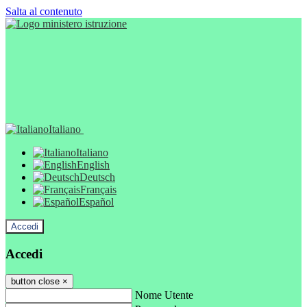
Salta al contenuto
Italiano
Italiano
English
Deutsch
Français
Español
Accedi
Accedi
button close
×
Nome Utente