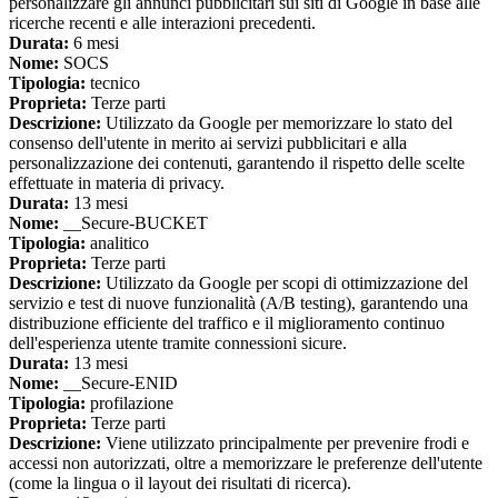
personalizzare gli annunci pubblicitari sui siti di Google in base alle
ricerche recenti e alle interazioni precedenti.
Durata:
6 mesi
Nome:
SOCS
Tipologia:
tecnico
Proprieta:
Terze parti
Descrizione:
Utilizzato da Google per memorizzare lo stato del
consenso dell'utente in merito ai servizi pubblicitari e alla
personalizzazione dei contenuti, garantendo il rispetto delle scelte
effettuate in materia di privacy.
Durata:
13 mesi
Nome:
__Secure-BUCKET
Tipologia:
analitico
Proprieta:
Terze parti
Descrizione:
Utilizzato da Google per scopi di ottimizzazione del
servizio e test di nuove funzionalità (A/B testing), garantendo una
distribuzione efficiente del traffico e il miglioramento continuo
dell'esperienza utente tramite connessioni sicure.
Durata:
13 mesi
Nome:
__Secure-ENID
Tipologia:
profilazione
Proprieta:
Terze parti
Descrizione:
Viene utilizzato principalmente per prevenire frodi e
accessi non autorizzati, oltre a memorizzare le preferenze dell'utente
(come la lingua o il layout dei risultati di ricerca).