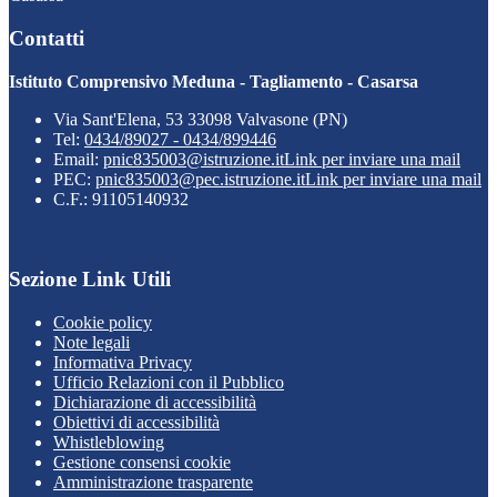
Contatti
Istituto Comprensivo Meduna - Tagliamento - Casarsa
Via Sant'Elena, 53 33098 Valvasone (PN)
Tel:
0434/89027 - 0434/899446
Email:
pnic835003@istruzione.it
Link per inviare una mail
PEC:
pnic835003@pec.istruzione.it
Link per inviare una mail
C.F.: 91105140932
Sezione Link Utili
Cookie policy
Note legali
Informativa Privacy
Ufficio Relazioni con il Pubblico
Dichiarazione di accessibilità
Obiettivi di accessibilità
Whistleblowing
Gestione consensi cookie
Amministrazione trasparente