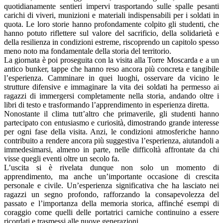
quotidianamente sentieri impervi trasportando sulle spalle pesanti
carichi di viveri, munizioni e materiali indispensabili per i soldati in
quota. Le loro storie hanno profondamente colpito gli studenti, che
hanno potuto riflettere sul valore del sacrificio, della solidarietà e
della resilienza in condizioni estreme, riscoprendo un capitolo spesso
meno noto ma fondamentale della storia del territorio.
La giornata è poi proseguita con la visita alla Torre Moscarda e a un
antico bunker, tappe che hanno reso ancora più concreta e tangibile
l’esperienza. Camminare in quei luoghi, osservare da vicino le
strutture difensive e immaginare la vita dei soldati ha permesso ai
ragazzi di immergersi completamente nella storia, andando oltre i
libri di testo e trasformando l’apprendimento in esperienza diretta.
Nonostante il clima tutt’altro che primaverile, gli studenti hanno
partecipato con entusiasmo e curiosità, dimostrando grande interesse
per ogni fase della visita. Anzi, le condizioni atmosferiche hanno
contribuito a rendere ancora più suggestiva l’esperienza, aiutandoli a
immedesimarsi, almeno in parte, nelle difficoltà affrontate da chi
visse quegli eventi oltre un secolo fa.
L’uscita si è rivelata dunque non solo un momento di
apprendimento, ma anche un’importante occasione di crescita
personale e civile. Un’esperienza significativa che ha lasciato nei
ragazzi un segno profondo, rafforzando la consapevolezza del
passato e l’importanza della memoria storica, affinché esempi di
coraggio come quelli delle portatrici carniche continuino a essere
ricordati e trasmessi alle nuove generazioni.