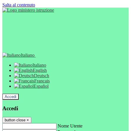
Salta al contenuto
Italiano
Italiano
English
Deutsch
Français
Español
Accedi
Accedi
button close
×
Nome Utente