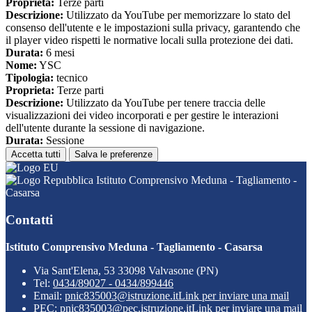
Proprieta:
Terze parti
Descrizione:
Utilizzato da YouTube per memorizzare lo stato del
consenso dell'utente e le impostazioni sulla privacy, garantendo che
il player video rispetti le normative locali sulla protezione dei dati.
Durata:
6 mesi
Nome:
YSC
Tipologia:
tecnico
Proprieta:
Terze parti
Descrizione:
Utilizzato da YouTube per tenere traccia delle
visualizzazioni dei video incorporati e per gestire le interazioni
dell'utente durante la sessione di navigazione.
Durata:
Sessione
Accetta tutti
Salva le preferenze
Istituto Comprensivo Meduna - Tagliamento -
Casarsa
Contatti
Istituto Comprensivo Meduna - Tagliamento - Casarsa
Via Sant'Elena, 53 33098 Valvasone (PN)
Tel:
0434/89027 - 0434/899446
Email:
pnic835003@istruzione.it
Link per inviare una mail
PEC:
pnic835003@pec.istruzione.it
Link per inviare una mail