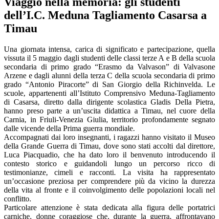
Viaggio nella memoria: gli studenti
dell’I.C. Meduna Tagliamento Casarsa a
Timau
Una giornata intensa, carica di significato e partecipazione, quella
vissuta il 5 maggio dagli studenti delle classi terze A e B della scuola
secondaria di primo grado “Erasmo da Valvason” di Valvasone
Arzene e dagli alunni della terza C della scuola secondaria di primo
grado “Antonio Piracorte” di San Giorgio della Richinvelda. Le
scuole, appartenenti all’Istituto Comprensivo Meduna-Tagliamento
di Casarsa, diretto dalla dirigente scolastica Gladis Della Pietra,
hanno preso parte a un’uscita didattica a Timau, nel cuore della
Carnia, in Friuli-Venezia Giulia, territorio profondamente segnato
dalle vicende della Prima guerra mondiale.
Accompagnati dai loro insegnanti, i ragazzi hanno visitato il Museo
della Grande Guerra di Timau, dove sono stati accolti dal direttore,
Luca Piacquadio, che ha dato loro il benvenuto introducendo il
contesto storico e guidandoli lungo un percorso ricco di
testimonianze, cimeli e racconti. La visita ha rappresentato
un’occasione preziosa per comprendere più da vicino la durezza
della vita al fronte e il coinvolgimento delle popolazioni locali nel
conflitto.
Particolare attenzione è stata dedicata alla figura delle portatrici
carniche, donne coraggiose che, durante la guerra, affrontavano