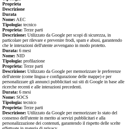
Proprieta
Descrizione
Durata
Nome:
AEC
Tipologia:
tecnico
Proprieta:
Terze parti
Descrizione:
Utilizzato da Google per scopi di sicurezza, in
particolare per rilevare e prevenire frodi, spam e abusi, garantendo
che le interazioni dell'utente avvengano in modo protetto.
Durata:
6 mesi
Nome:
NID
Tipologia:
profilazione
Proprieta:
Terze parti
Descrizione:
Utilizzato da Google per memorizzare le preferenze
dell'utente (come lingua e configurazione delle mappe) e per
personalizzare gli annunci pubblicitari sui siti di Google in base alle
ricerche recenti e alle interazioni precedenti.
Durata:
6 mesi
Nome:
SOCS
Tipologia:
tecnico
Proprieta:
Terze parti
Descrizione:
Utilizzato da Google per memorizzare lo stato del
consenso dell'utente in merito ai servizi pubblicitari e alla
personalizzazione dei contenuti, garantendo il rispetto delle scelte
effettuate in materia di privacy.