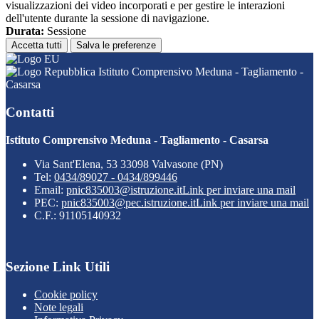
visualizzazioni dei video incorporati e per gestire le interazioni
dell'utente durante la sessione di navigazione.
Durata:
Sessione
Accetta tutti
Salva le preferenze
Istituto Comprensivo Meduna - Tagliamento -
Casarsa
Contatti
Istituto Comprensivo Meduna - Tagliamento - Casarsa
Via Sant'Elena, 53 33098 Valvasone (PN)
Tel:
0434/89027 - 0434/899446
Email:
pnic835003@istruzione.it
Link per inviare una mail
PEC:
pnic835003@pec.istruzione.it
Link per inviare una mail
C.F.: 91105140932
Sezione Link Utili
Cookie policy
Note legali