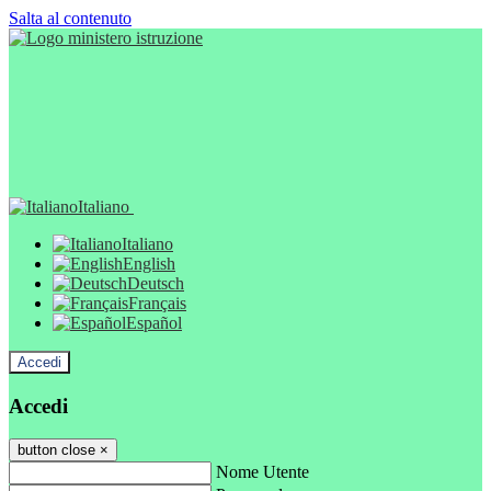
Salta al contenuto
Italiano
Italiano
English
Deutsch
Français
Español
Accedi
Accedi
button close
×
Nome Utente