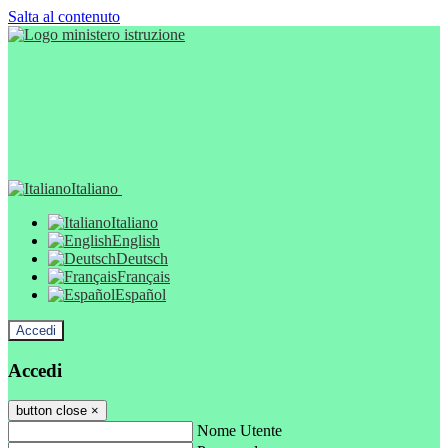
Salta al contenuto
Italiano
Italiano
English
Deutsch
Français
Español
Accedi
Accedi
button close
×
Nome Utente