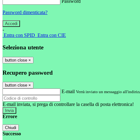
Password
Password dimenticata?
-
Entra con SPID
Entra con CIE
Seleziona utente
button close
×
Recupero password
button close
×
E-mail
Verrà inviato un messaggio all'indirizz
E-mail inviata, si prega di controllare la casella di posta elettronica!
Errore
Chiudi
Successo