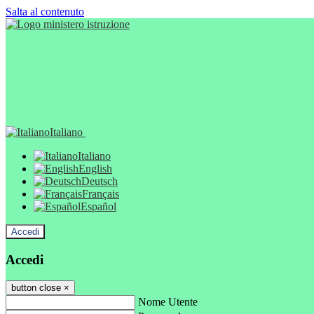
Salta al contenuto
Italiano
Italiano
English
Deutsch
Français
Español
Accedi
Accedi
button close
×
Nome Utente