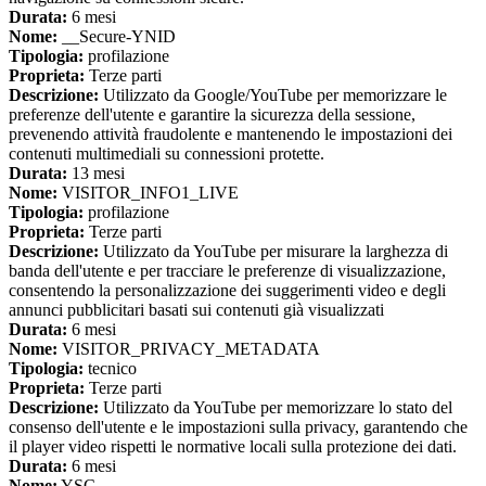
Durata:
6 mesi
Nome:
__Secure-YNID
Tipologia:
profilazione
Proprieta:
Terze parti
Descrizione:
Utilizzato da Google/YouTube per memorizzare le
preferenze dell'utente e garantire la sicurezza della sessione,
prevenendo attività fraudolente e mantenendo le impostazioni dei
contenuti multimediali su connessioni protette.
Durata:
13 mesi
Nome:
VISITOR_INFO1_LIVE
Tipologia:
profilazione
Proprieta:
Terze parti
Descrizione:
Utilizzato da YouTube per misurare la larghezza di
banda dell'utente e per tracciare le preferenze di visualizzazione,
consentendo la personalizzazione dei suggerimenti video e degli
annunci pubblicitari basati sui contenuti già visualizzati
Durata:
6 mesi
Nome:
VISITOR_PRIVACY_METADATA
Tipologia:
tecnico
Proprieta:
Terze parti
Descrizione:
Utilizzato da YouTube per memorizzare lo stato del
consenso dell'utente e le impostazioni sulla privacy, garantendo che
il player video rispetti le normative locali sulla protezione dei dati.
Durata:
6 mesi
Nome:
YSC