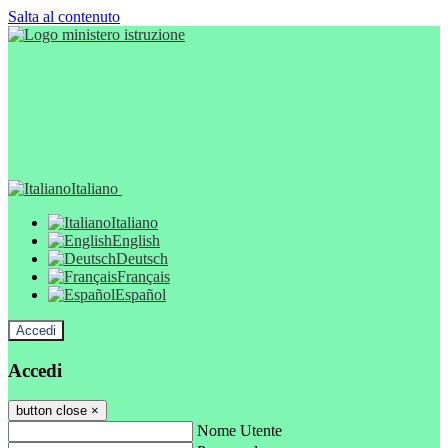
Salta al contenuto
Italiano
Italiano
English
Deutsch
Français
Español
Accedi
Accedi
button close
×
Nome Utente