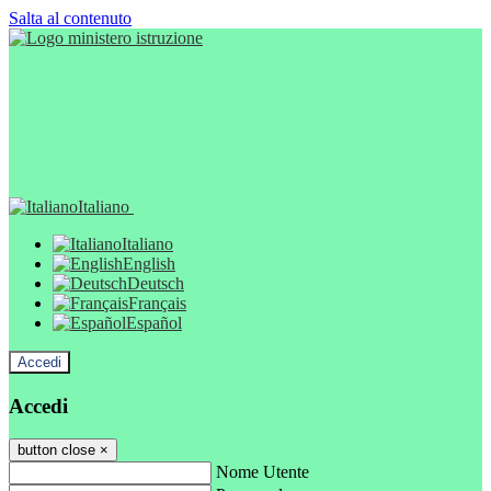
Salta al contenuto
Italiano
Italiano
English
Deutsch
Français
Español
Accedi
Accedi
button close
×
Nome Utente