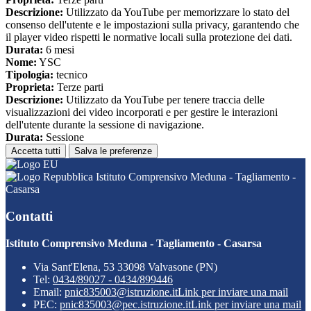
Descrizione:
Utilizzato da YouTube per memorizzare lo stato del
consenso dell'utente e le impostazioni sulla privacy, garantendo che
il player video rispetti le normative locali sulla protezione dei dati.
Durata:
6 mesi
Nome:
YSC
Tipologia:
tecnico
Proprieta:
Terze parti
Descrizione:
Utilizzato da YouTube per tenere traccia delle
visualizzazioni dei video incorporati e per gestire le interazioni
dell'utente durante la sessione di navigazione.
Durata:
Sessione
Accetta tutti
Salva le preferenze
Istituto Comprensivo Meduna - Tagliamento -
Casarsa
Contatti
Istituto Comprensivo Meduna - Tagliamento - Casarsa
Via Sant'Elena, 53 33098 Valvasone (PN)
Tel:
0434/89027 - 0434/899446
Email:
pnic835003@istruzione.it
Link per inviare una mail
PEC:
pnic835003@pec.istruzione.it
Link per inviare una mail