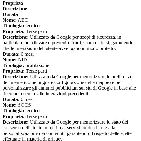
Proprieta
Descrizione
Durata
Nome:
AEC
Tipologia:
tecnico
Proprieta:
Terze parti
Descrizione:
Utilizzato da Google per scopi di sicurezza, in
particolare per rilevare e prevenire frodi, spam e abusi, garantendo
che le interazioni dell'utente avvengano in modo protetto.
Durata:
6 mesi
Nome:
NID
Tipologia:
profilazione
Proprieta:
Terze parti
Descrizione:
Utilizzato da Google per memorizzare le preferenze
dell'utente (come lingua e configurazione delle mappe) e per
personalizzare gli annunci pubblicitari sui siti di Google in base alle
ricerche recenti e alle interazioni precedenti.
Durata:
6 mesi
Nome:
SOCS
Tipologia:
tecnico
Proprieta:
Terze parti
Descrizione:
Utilizzato da Google per memorizzare lo stato del
consenso dell'utente in merito ai servizi pubblicitari e alla
personalizzazione dei contenuti, garantendo il rispetto delle scelte
effettuate in materia di privacy.