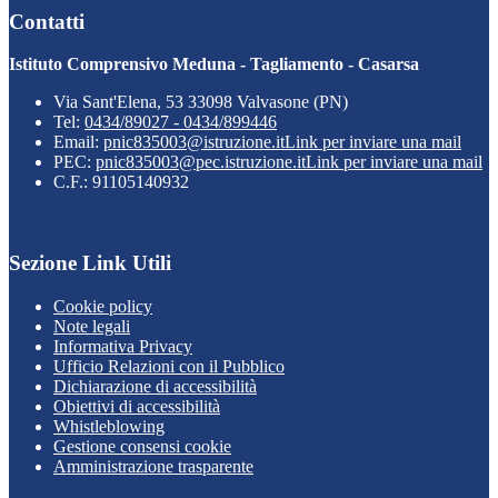
Contatti
Istituto Comprensivo Meduna - Tagliamento - Casarsa
Via Sant'Elena, 53 33098 Valvasone (PN)
Tel:
0434/89027 - 0434/899446
Email:
pnic835003@istruzione.it
Link per inviare una mail
PEC:
pnic835003@pec.istruzione.it
Link per inviare una mail
C.F.: 91105140932
Sezione Link Utili
Cookie policy
Note legali
Informativa Privacy
Ufficio Relazioni con il Pubblico
Dichiarazione di accessibilità
Obiettivi di accessibilità
Whistleblowing
Gestione consensi cookie
Amministrazione trasparente