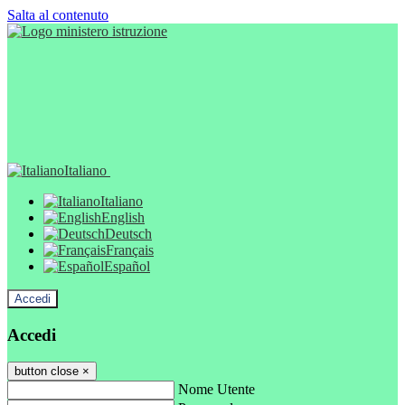
Salta al contenuto
Italiano
Italiano
English
Deutsch
Français
Español
Accedi
Accedi
button close
×
Nome Utente