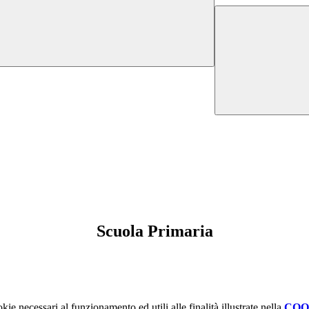
Scuola Primaria
kie necessari al funzionamento ed utili alle finalità illustrate nella
COO