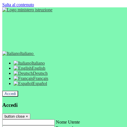
Salta al contenuto
Italiano
Italiano
English
Deutsch
Français
Español
Accedi
Accedi
button close
×
Nome Utente