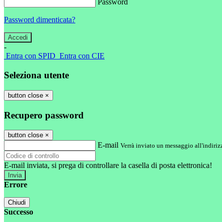
Password
Password dimenticata?
-
Entra con SPID
Entra con CIE
Seleziona utente
button close
×
Recupero password
button close
×
E-mail
Verrà inviato un messaggio all'indirizz
E-mail inviata, si prega di controllare la casella di posta elettronica!
Errore
Chiudi
Successo