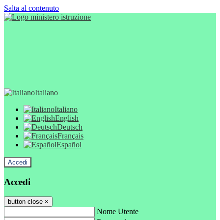
Salta al contenuto
Italiano
Italiano
English
Deutsch
Français
Español
Accedi
Accedi
button close
×
Nome Utente