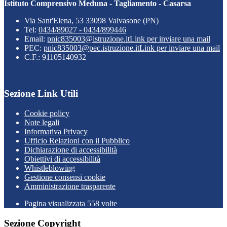
Istituto Comprensivo Meduna - Tagliamento - Casarsa
Via Sant'Elena, 53 33098 Valvasone (PN)
Tel:
0434/89027 - 0434/899446
Email:
pnic835003@istruzione.it
Link per inviare una mail
PEC:
pnic835003@pec.istruzione.it
Link per inviare una mail
C.F.: 91105140932
Sezione Link Utili
Cookie policy
Note legali
Informativa Privacy
Ufficio Relazioni con il Pubblico
Dichiarazione di accessibilità
Obiettivi di accessibilità
Whistleblowing
Gestione consensi cookie
Amministrazione trasparente
Pagina visualizzata
558
volte
Sezione Copyright