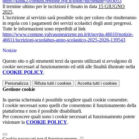
https://klink2-comuni.regione.
fvg.it/login?idcomune=093053
Il termine ultimo per le iscrizioni è fissato in data
15 GIUGNO
2025
.
L'iscrizione al servizio sarà possibile solo per coloro che risulteranno
in regola con i pagamenti dei servizi scolastici degli anni pregressi.
Tutte le informazioni sono reperibili al link
https://www.comune.
valvasonearzene.pn.it/it/
novita-46610/notizie-
46611/
iscrizioni-scuolabus-anno-
scolastico-2025-2026-139543
Notizie
Questo sito o gli strumenti terzi da questo utilizzati si avvalgono di
cookie necessari al funzionamento ed utili alle finalità illustrate nella
COOKIE POLICY
.
Personalizza
Rifiuta tutti
i cookies
Accetta tutti
i cookies
Gestione cookie
In questa schermata è possibile scegliere quali cookie consentire.
I cookie necessari sono quelli che consentono il funzionamento della
piattaforma e non è possibile disabilitarli.
Per conoscere quali sono i cookie necessari al funzionamento potete
visionare la
COOKIE POLICY
.
Cookie necessari per il funzionamento