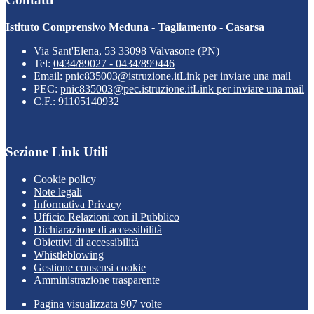
Istituto Comprensivo Meduna - Tagliamento - Casarsa
Via Sant'Elena, 53 33098 Valvasone (PN)
Tel:
0434/89027 - 0434/899446
Email:
pnic835003@istruzione.it
Link per inviare una mail
PEC:
pnic835003@pec.istruzione.it
Link per inviare una mail
C.F.: 91105140932
Sezione Link Utili
Cookie policy
Note legali
Informativa Privacy
Ufficio Relazioni con il Pubblico
Dichiarazione di accessibilità
Obiettivi di accessibilità
Whistleblowing
Gestione consensi cookie
Amministrazione trasparente
Pagina visualizzata
907
volte