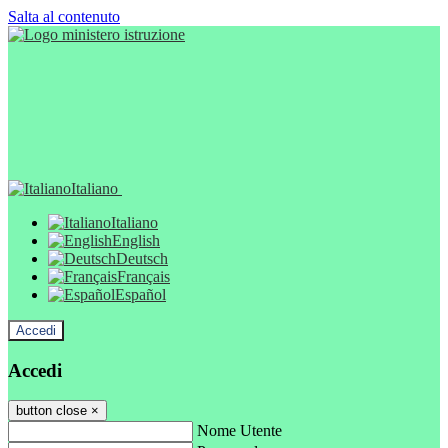
Salta al contenuto
Italiano
Italiano
English
Deutsch
Français
Español
Accedi
Accedi
button close
×
Nome Utente