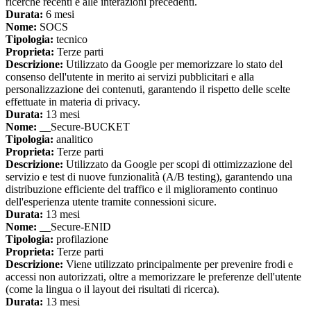
ricerche recenti e alle interazioni precedenti.
Durata:
6 mesi
Nome:
SOCS
Tipologia:
tecnico
Proprieta:
Terze parti
Descrizione:
Utilizzato da Google per memorizzare lo stato del
consenso dell'utente in merito ai servizi pubblicitari e alla
personalizzazione dei contenuti, garantendo il rispetto delle scelte
effettuate in materia di privacy.
Durata:
13 mesi
Nome:
__Secure-BUCKET
Tipologia:
analitico
Proprieta:
Terze parti
Descrizione:
Utilizzato da Google per scopi di ottimizzazione del
servizio e test di nuove funzionalità (A/B testing), garantendo una
distribuzione efficiente del traffico e il miglioramento continuo
dell'esperienza utente tramite connessioni sicure.
Durata:
13 mesi
Nome:
__Secure-ENID
Tipologia:
profilazione
Proprieta:
Terze parti
Descrizione:
Viene utilizzato principalmente per prevenire frodi e
accessi non autorizzati, oltre a memorizzare le preferenze dell'utente
(come la lingua o il layout dei risultati di ricerca).
Durata:
13 mesi