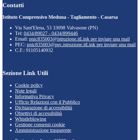
Contatti
Istituto Comprensivo Meduna - Tagliamento - Casarsa
Via Sant'Elena, 53 33098 Valvasone (PN)
Tel:
0434/89027 - 0434/899446
Email:
pnic835003@istruzione.it
Link per inviare una mail
PEC:
pnic835003@pec.istruzione.it
Link per inviare una mail
C.F.: 91105140932
Sezione Link Utili
Cookie policy
Note legali
Informativa Privacy
Ufficio Relazioni con il Pubblico
Dichiarazione di accessibilità
Obiettivi di accessibilità
Whistleblowing
Gestione consensi cookie
Amministrazione trasparente