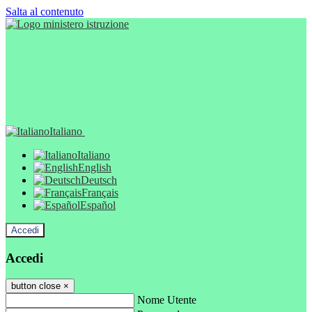
Salta al contenuto
Italiano
Italiano
English
Deutsch
Français
Español
Accedi
Accedi
button close
×
Nome Utente