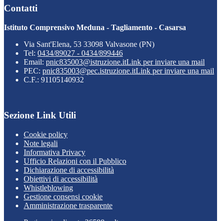
Contatti
Istituto Comprensivo Meduna - Tagliamento - Casarsa
Via Sant'Elena, 53 33098 Valvasone (PN)
Tel:
0434/89027 - 0434/899446
Email:
pnic835003@istruzione.it
Link per inviare una mail
PEC:
pnic835003@pec.istruzione.it
Link per inviare una mail
C.F.: 91105140932
Sezione Link Utili
Cookie policy
Note legali
Informativa Privacy
Ufficio Relazioni con il Pubblico
Dichiarazione di accessibilità
Obiettivi di accessibilità
Whistleblowing
Gestione consensi cookie
Amministrazione trasparente