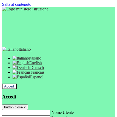
Salta al contenuto
Italiano
Italiano
English
Deutsch
Français
Español
Accedi
Accedi
button close
×
Nome Utente