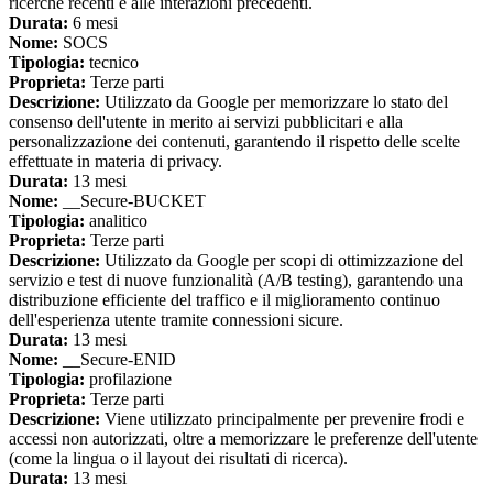
ricerche recenti e alle interazioni precedenti.
Durata:
6 mesi
Nome:
SOCS
Tipologia:
tecnico
Proprieta:
Terze parti
Descrizione:
Utilizzato da Google per memorizzare lo stato del
consenso dell'utente in merito ai servizi pubblicitari e alla
personalizzazione dei contenuti, garantendo il rispetto delle scelte
effettuate in materia di privacy.
Durata:
13 mesi
Nome:
__Secure-BUCKET
Tipologia:
analitico
Proprieta:
Terze parti
Descrizione:
Utilizzato da Google per scopi di ottimizzazione del
servizio e test di nuove funzionalità (A/B testing), garantendo una
distribuzione efficiente del traffico e il miglioramento continuo
dell'esperienza utente tramite connessioni sicure.
Durata:
13 mesi
Nome:
__Secure-ENID
Tipologia:
profilazione
Proprieta:
Terze parti
Descrizione:
Viene utilizzato principalmente per prevenire frodi e
accessi non autorizzati, oltre a memorizzare le preferenze dell'utente
(come la lingua o il layout dei risultati di ricerca).
Durata:
13 mesi