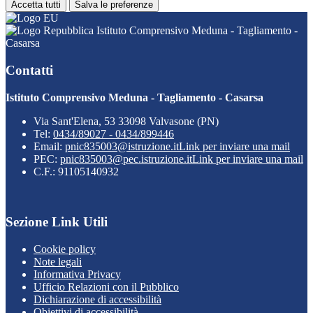
Accetta tutti
Salva le preferenze
Istituto Comprensivo Meduna - Tagliamento -
Casarsa
Contatti
Istituto Comprensivo Meduna - Tagliamento - Casarsa
Via Sant'Elena, 53 33098 Valvasone (PN)
Tel:
0434/89027 - 0434/899446
Email:
pnic835003@istruzione.it
Link per inviare una mail
PEC:
pnic835003@pec.istruzione.it
Link per inviare una mail
C.F.: 91105140932
Sezione Link Utili
Cookie policy
Note legali
Informativa Privacy
Ufficio Relazioni con il Pubblico
Dichiarazione di accessibilità
Obiettivi di accessibilità