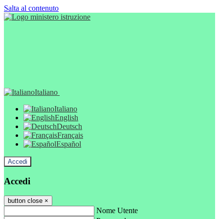
Salta al contenuto
Italiano
Italiano
English
Deutsch
Français
Español
Accedi
Accedi
button close
×
Nome Utente