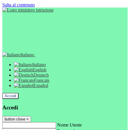
Salta al contenuto
Italiano
Italiano
English
Deutsch
Français
Español
Accedi
Accedi
button close
×
Nome Utente