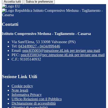
Accetta tutti
Salva le preferenze
Istituto Comprensivo Meduna - Tagliamento -
Casarsa
Contatti
Istituto Comprensivo Meduna - Tagliamento - Casarsa
Via Sant'Elena, 53 33098 Valvasone (PN)
Tel:
0434/89027 - 0434/899446
Email:
pnic835003@istruzione.it
Link per inviare una mail
PEC:
pnic835003@pec.istruzione.it
Link per inviare una mail
C.F.: 91105140932
Sezione Link Utili
Cookie policy
Note legali
Informativa Privacy
Ufficio Relazioni con il Pubblico
Dichiarazione di accessibilità
Obiettivi di accessibilità