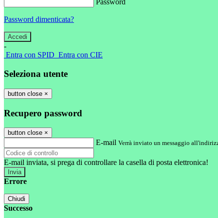
Password
Password dimenticata?
-
Entra con SPID
Entra con CIE
Seleziona utente
button close
×
Recupero password
button close
×
E-mail
Verrà inviato un messaggio all'indirizz
E-mail inviata, si prega di controllare la casella di posta elettronica!
Errore
Chiudi
Successo