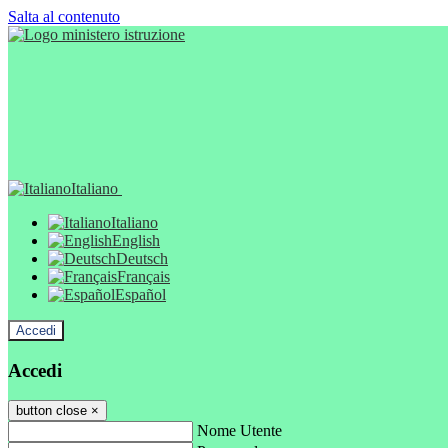
Salta al contenuto
Italiano
Italiano
English
Deutsch
Français
Español
Accedi
Accedi
button close
×
Nome Utente