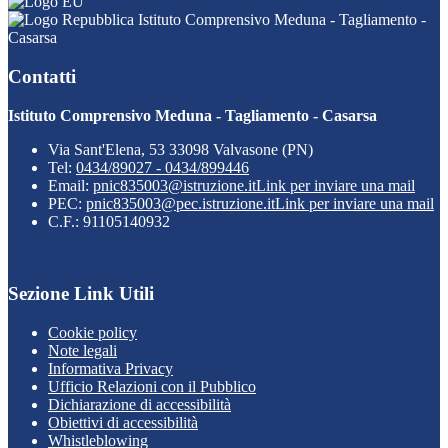
Istituto Comprensivo Meduna - Tagliamento -
Casarsa
Contatti
Istituto Comprensivo Meduna - Tagliamento - Casarsa
Via Sant'Elena, 53 33098 Valvasone (PN)
Tel:
0434/89027 - 0434/899446
Email:
pnic835003@istruzione.it
Link per inviare una mail
PEC:
pnic835003@pec.istruzione.it
Link per inviare una mail
C.F.: 91105140932
Sezione Link Utili
Cookie policy
Note legali
Informativa Privacy
Ufficio Relazioni con il Pubblico
Dichiarazione di accessibilità
Obiettivi di accessibilità
Whistleblowing