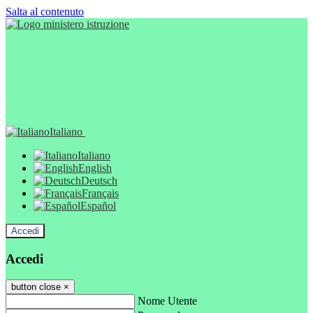
Salta al contenuto
Italiano
Italiano
English
Deutsch
Français
Español
Accedi
Accedi
button close
×
Nome Utente