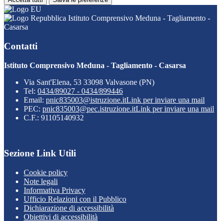
Istituto Comprensivo Meduna - Tagliamento -
Casarsa
Contatti
Istituto Comprensivo Meduna - Tagliamento - Casarsa
Via Sant'Elena, 53 33098 Valvasone (PN)
Tel:
0434/89027 - 0434/899446
Email:
pnic835003@istruzione.it
Link per inviare una mail
PEC:
pnic835003@pec.istruzione.it
Link per inviare una mail
C.F.: 91105140932
Sezione Link Utili
Cookie policy
Note legali
Informativa Privacy
Ufficio Relazioni con il Pubblico
Dichiarazione di accessibilità
Obiettivi di accessibilità