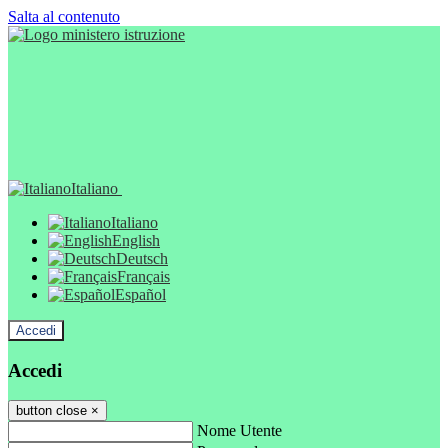
Salta al contenuto
Italiano
Italiano
English
Deutsch
Français
Español
Accedi
Accedi
button close
×
Nome Utente