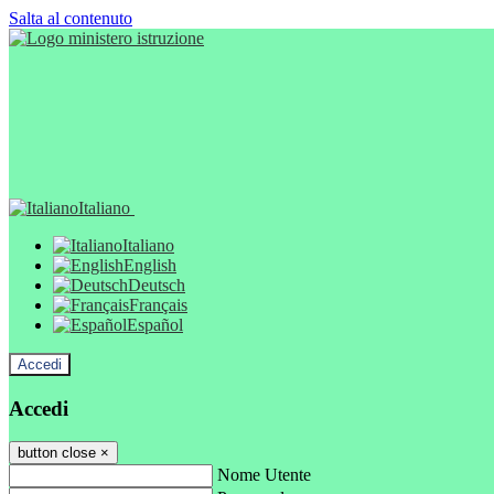
Salta al contenuto
Italiano
Italiano
English
Deutsch
Français
Español
Accedi
Accedi
button close
×
Nome Utente