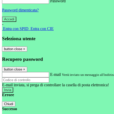
Password
Password dimenticata?
-
Entra con SPID
Entra con CIE
Seleziona utente
button close
×
Recupero password
button close
×
E-mail
Verrà inviato un messaggio all'indirizz
E-mail inviata, si prega di controllare la casella di posta elettronica!
Errore
Chiudi
Successo