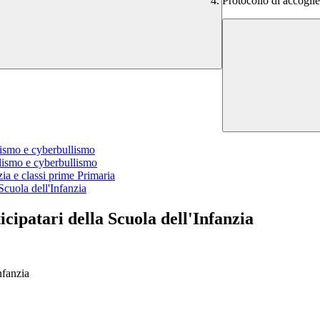
Protocollo di accoglie
lismo e cyberbullismo
llismo e cyberbullismo
ia e classi prime Primaria
 Scuola dell'Infanzia
icipatari della Scuola dell'Infanzia
nfanzia