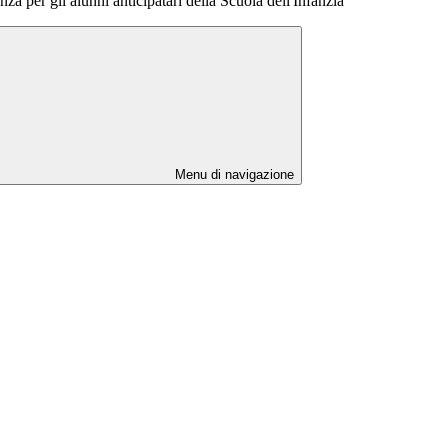
nza per gli alunni anticipatari della Scuola dell'Infanzia
Menu di navigazione