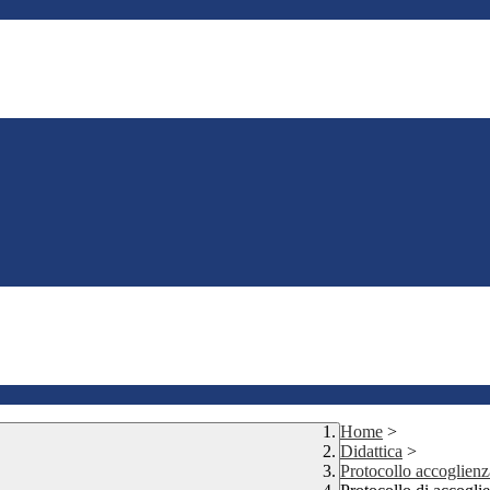
Home
>
Didattica
>
Protocollo accoglienz