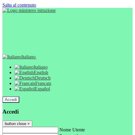
Salta al contenuto
Italiano
Italiano
English
Deutsch
Français
Español
Accedi
Accedi
button close
×
Nome Utente