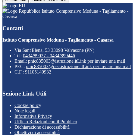
Istituto Comprensivo Meduna - Tagliamento -
Casarsa
Contatti
Istituto Comprensivo Meduna - Tagliamento - Casarsa
Via Sant'Elena, 53 33098 Valvasone (PN)
Tel:
0434/89027 - 0434/899446
Email:
pnic835003@istruzione.it
Link per inviare una mail
PEC:
pnic835003@pec.istruzione.it
Link per inviare una mail
C.F.: 91105140932
Sezione Link Utili
Cookie policy
Note legali
Informativa Privacy
Ufficio Relazioni con il Pubblico
Dichiarazione di accessibilità
Obiettivi di accessibilità